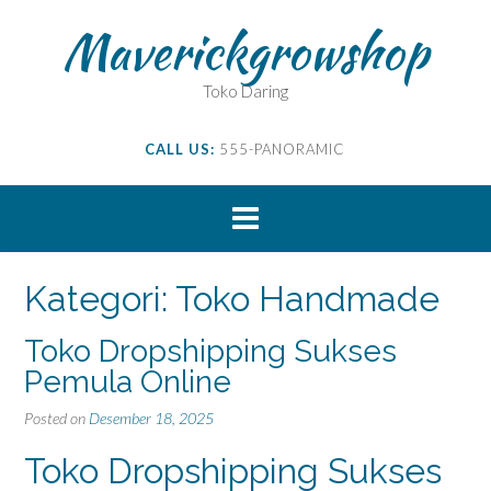
Skip
Maverickgrowshop
to
content
Toko Daring
CALL US:
555-PANORAMIC
Kategori:
Toko Handmade
Toko Dropshipping Sukses
Pemula Online
Posted on
Desember 18, 2025
Toko Dropshipping Sukses