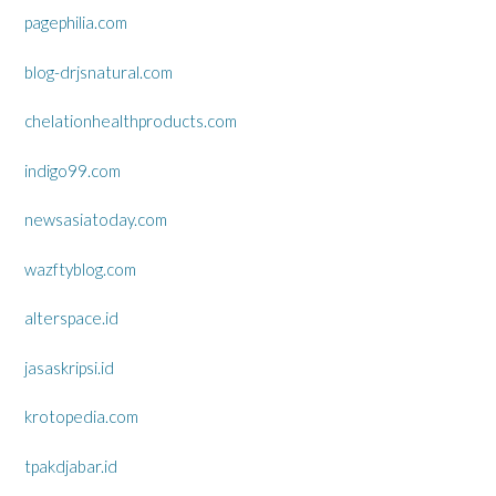
pagephilia.com
blog-drjsnatural.com
chelationhealthproducts.com
indigo99.com
newsasiatoday.com
wazftyblog.com
alterspace.id
jasaskripsi.id
krotopedia.com
tpakdjabar.id