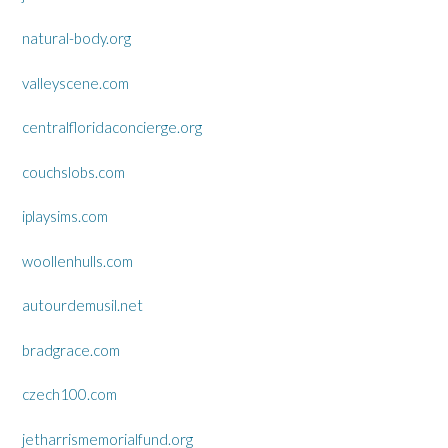
natural-body.org
valleyscene.com
centralfloridaconcierge.org
couchslobs.com
iplaysims.com
woollenhulls.com
autourdemusil.net
bradgrace.com
czech100.com
jetharrismemorialfund.org