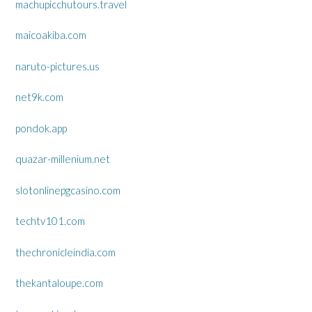
machupicchutours.travel
maicoakiba.com
naruto-pictures.us
net9k.com
pondok.app
quazar-millenium.net
slotonlinepgcasino.com
techtv101.com
thechronicleindia.com
thekantaloupe.com