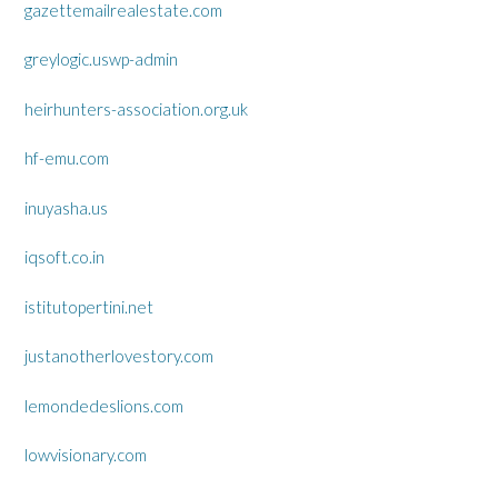
gazettemailrealestate.com
greylogic.uswp-admin
heirhunters-association.org.uk
hf-emu.com
inuyasha.us
iqsoft.co.in
istitutopertini.net
justanotherlovestory.com
lemondedeslions.com
lowvisionary.com