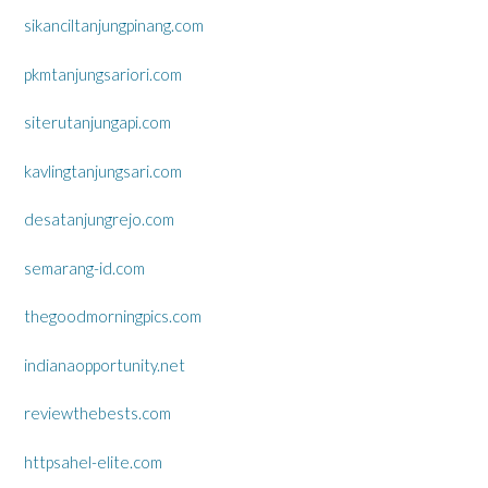
sikanciltanjungpinang.com
pkmtanjungsariori.com
siterutanjungapi.com
kavlingtanjungsari.com
desatanjungrejo.com
semarang-id.com
thegoodmorningpics.com
indianaopportunity.net
reviewthebests.com
httpsahel-elite.com