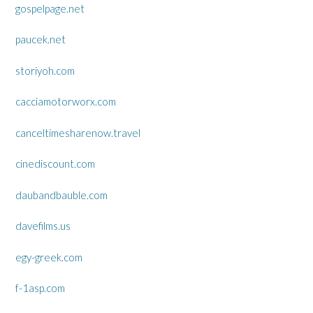
gospelpage.net
paucek.net
storiyoh.com
cacciamotorworx.com
canceltimesharenow.travel
cinediscount.com
daubandbauble.com
davefilms.us
egy-greek.com
f-1asp.com