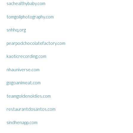
sachealthybaby.com
tomgoliphotography.com
snhhq.org
pearpodchocolatefactory.com
kaoticrecording.com
nhauniverse.com
gogoanimeat.com
teamgoldenoldies.com
restaurantdosantos.com
sindhenapp.com