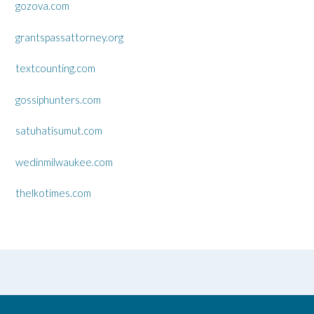
gozova.com
grantspassattorney.org
textcounting.com
gossiphunters.com
satuhatisumut.com
wedinmilwaukee.com
thelkotimes.com