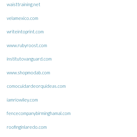
waisttraining.net
velamexico.com
writeintoprint.com
www.rubyroost.com
institutovanguard.com
www.shopmodab.com
comocuidardeorquideas.com
iamriowiley.com
fencecompanybirminghamal.com
roofinginlaredo.com