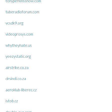
tonyperkinsshow.com
tuberadioforum.com
vcsdk9.org
videoprosys.com
whytheyhate.us
yeezystatic.org
airstrike.co.za
drsindi.co.za
aeroklub-liberec.cz
istob.cz
double-aye.com