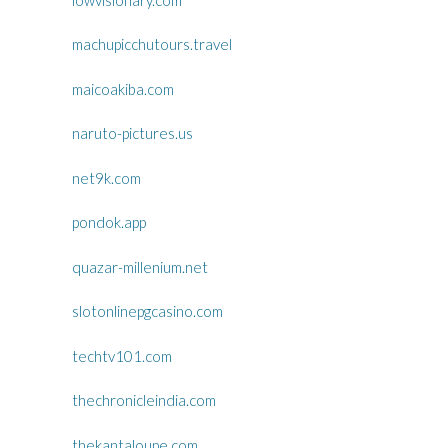
machupicchutours.travel
maicoakiba.com
naruto-pictures.us
net9k.com
pondok.app
quazar-millenium.net
slotonlinepgcasino.com
techtv101.com
thechronicleindia.com
thekantaloupe.com