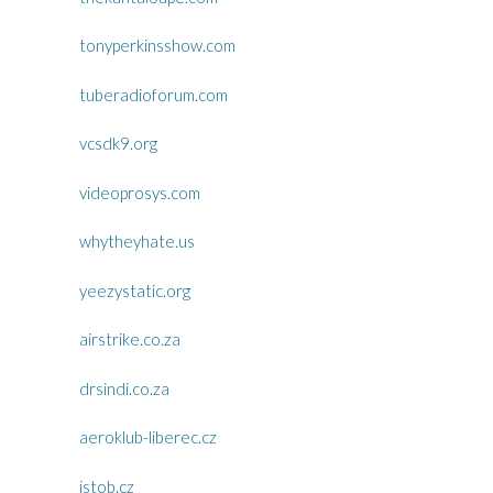
tonyperkinsshow.com
tuberadioforum.com
vcsdk9.org
videoprosys.com
whytheyhate.us
yeezystatic.org
airstrike.co.za
drsindi.co.za
aeroklub-liberec.cz
istob.cz