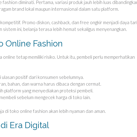
ashion diminati. Pertama, variasi produk jauh lebih luas dibandingka
gam brand lokal maupun internasional dalam satu platform.
ih kompetitif. Promo diskon, cashback, dan free ongkir menjadi daya tar
sistem ini, belanja terasa lebih hemat sekaligus menyenangkan.
o Online Fashion
nline tetap memiliki risiko. Untuk itu, pembeli perlu memperhatikan
i ulasan positif dari konsumen sebelumnya.
ran, bahan, dan warna harus dibaca dengan cermat.
lih platform yang menyediakan proteksi pembeli.
membeli sebelum mengecek harga di toko lain.
ja di toko online fashion akan lebih nyaman dan aman.
i Era Digital