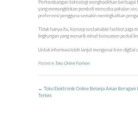
Perkembangan teknologi menghadirkan berbagai tren
yang memungkinkan pembeli mencoba pakaian secara
preferensi pengguna semakin meningkatkan penga
Tidak hanya itu, konsep sustainable fashion juga
lingkungan yang menarik minat konsumen peduli li
Untuk informasi lebih lanjut mengenai tren digita
Posted in
Toko Online Fashion
Post
←
Toko Elektronik Online Belanja Aman Beragam
navigation
Terkini