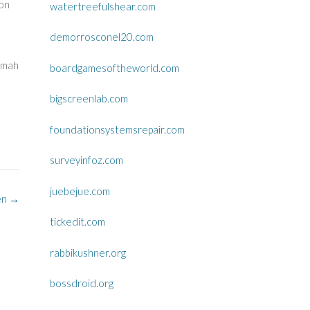
-on
watertreefulshear.com
demorrosconel20.com
ramah
boardgamesoftheworld.com
bigscreenlab.com
foundationsystemsrepair.com
surveyinfoz.com
juebejue.com
en
→
tickedit.com
rabbikushner.org
bossdroid.org