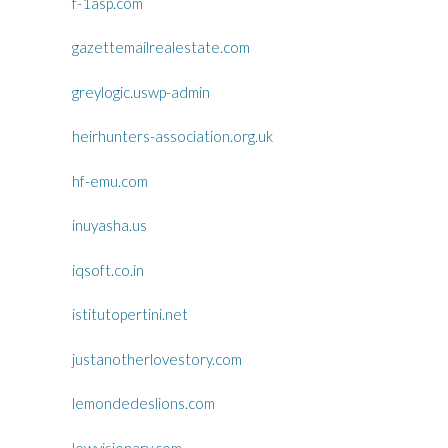
f-1asp.com
gazettemailrealestate.com
greylogic.uswp-admin
heirhunters-association.org.uk
hf-emu.com
inuyasha.us
iqsoft.co.in
istitutopertini.net
justanotherlovestory.com
lemondedeslions.com
lowvisionary.com