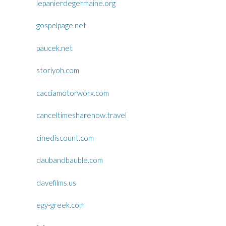
lepanierdegermaine.org
gospelpage.net
paucek.net
storiyoh.com
cacciamotorworx.com
canceltimesharenow.travel
cinediscount.com
daubandbauble.com
davefilms.us
egy-greek.com